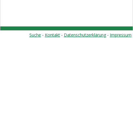
Rückblick 2022
Rückblick 2021
Rückblick 2020
Rückblick 2019
Suche
-
Kontakt
-
Datenschutzerklärung
-
Impressum
Rückblick 2018
Rückblick 2017
Rückblick 2016
Rückblick 2015
Start
Senioren
Hohenstein
Schneeschuh
WE 2015