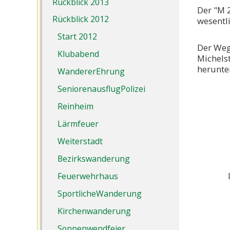
Rückblick 2013
Der "M 
Rückblick 2012
wesentli
Start 2012
Der Weg
Klubabend
Michels
herunte
WandererEhrung
SeniorenausflugPolizei
Reinheim
Gesp
Lärmfeuer
Weiterstadt
Bezirkswanderung
In Kle
Feuerwehrhaus
Bür
SportlicheWanderung
Kirchenwanderung
Sonnenwendfeier