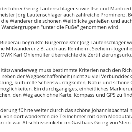
derführer Georg Lautenschläger sowie Ilse und Manfrie
eister Jörg Lautenschläger auch zahlreiche Prominenz. B
 die Wanderer die schönen Weitblicke genießen und auch f
 Wandergruppen "unter die Füße" genommen wird.
n-Bieberau begrüßte Bürgermeister Jörg Lautenschläger w
che Mitwanderer z.B. auch aus Reinheim, Seeheim-Jugenh
OWK Karl Ohlemüller überreichte die Zertifizierungsurk
litätswanderweg muss bestimmte Kriterien nach den Rich
 neben der Wegbeschaffenheit (nicht zu viel Verbunddeck
lung, kulturelle Sehenswürdigkeiten, Natur und schöne O
möglichkeiten. Ein durchgängiges, einheitliches Markie
chen, den Weg auch ohne Karte, Kompass und GPS zu find
derung führte weiter durch das schöne Johannisbachtal
. Von dort wanderten die Teilnehmer mit dem Modautalwe
rode war Abschlusseinkehr im Gasthaus Georg von Stein.