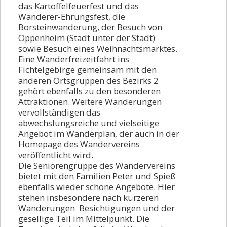
Si6
das Kartoffelfeuerfest und das
Wanderer-Ehrungsfest, die
Weiterstadt
Borsteinwanderung, der Besuch von
Oppenheim (Stadt unter der Stadt)
BZW-Tag
sowie Besuch eines Weihnachtsmarktes.
Sportl.Wanderung
Eine Wanderfreizeitfahrt ins
Fichtelgebirge gemeinsam mit den
Bad Kreuznach
anderen Ortsgruppen des Bezirks 2
gehört ebenfalls zu den besonderen
Sonnwendfeier
Attraktionen. Weitere Wanderungen
Abend
vervollständigen das
abwechslungsreiche und vielseitige
Raubach
Angebot im Wanderplan, der auch in der
Grube Messel
Homepage des Wandervereins
veröffentlicht wird.
Ruhpolding
Die Seniorengruppe des Wandervereins
bietet mit den Familien Peter und Spieß
Kartoffelfeuer
ebenfalls wieder schöne Angebote. Hier
Borstein
stehen insbesondere nach kürzeren
Wanderungen Besichtigungen und der
Birkenau
gesellige Teil im Mittelpunkt. Die