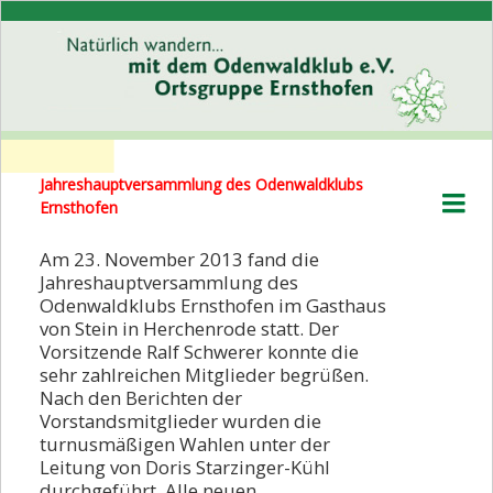
Jahreshauptversammlung des Odenwaldklubs
Willkommen
Ernsthofen
Wer wir sind
Am 23. November 2013 fand die
Programm
Jahreshauptversammlung des
Odenwaldklubs Ernsthofen im Gasthaus
Rückblick
von Stein in Herchenrode statt. Der
Vorsitzende Ralf Schwerer konnte die
Rückblick 2026
sehr zahlreichen Mitglieder begrüßen.
Nach den Berichten der
Rückblick 2025
Vorstandsmitglieder wurden die
Rückblick 2024
turnusmäßigen Wahlen unter der
Leitung von Doris Starzinger-Kühl
Rückblick 2023
durchgeführt. Alle neuen