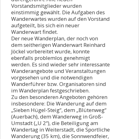
Rückblick 2022
Vorstandsmitglieder wurden
einstimmig gewählt. Die Aufgaben des
Rückblick 2021
Wanderwartes wurden auf den Vorstand
aufgeteilt, bis sich ein neuer
Rückblick 2020
Wanderwart findet.
Rückblick 2019
Der neue Wanderplan, der noch von
dem seitherigen Wanderwart Reinhard
Rückblick 2018
Jöckel vorbereitet wurde, konnte
ebenfalls problemlos genehmigt
Rückblick 2017
werden. Es sind wieder sehr interessante
Rückblick 2016
Wanderangebote und Veranstaltungen
vorgesehen und die notwendigen
Rückblick 2015
Wanderführer bzw. Organisatoren sind
Rückblick 2014
im Wanderplan festgeschrieben.
Zu den besonderen Angeboten gehören
Rückblick 2013
insbesondere: Die Wanderung auf dem
„Sieben Hügel-Steig“, dem „Blütenweg“
Start 2013
(Auerbach), dem Wanderweg in Groß-
Hutzelstraße
Umstadt („U 2“), die Beteiligung am
Wandertag in Weiterstadt, die Sportliche
Wanderer-Ehrung
Wanderung (35 km), die Sonnwendfeier,