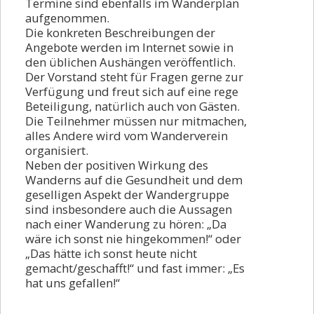
Termine sind ebenfalls im Wanderplan
Hauptversammlung
aufgenommen.
HR - Besuch
Die konkreten Beschreibungen der
Angebote werden im Internet sowie in
Bad Wimpfen
den üblichen Aushängen veröffentlich.
Rückblick 2012
Der Vorstand steht für Fragen gerne zur
Verfügung und freut sich auf eine rege
Rückblick 2011
Beteiligung, natürlich auch von Gästen.
Die Teilnehmer müssen nur mitmachen,
Rückblick 2010
alles Andere wird vom Wanderverein
Rückblick 2009
organisiert.
Neben der positiven Wirkung des
Links
Wanderns auf die Gesundheit und dem
geselligen Aspekt der Wandergruppe
Kontakt
sind insbesondere auch die Aussagen
nach einer Wanderung zu hören: „Da
Vorstand informiert
wäre ich sonst nie hingekommen!“ oder
„Das hätte ich sonst heute nicht
Klubnachrichten
gemacht/geschafft!“ und fast immer: „Es
Mundartweg
hat uns gefallen!“