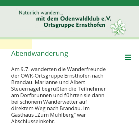
Abendwanderung
Willkommen
Wer wir sind
Am 9.7. wanderten die Wanderfreunde
der OWK-Ortsgruppe Ernsthofen nach
Programm
Brandau. Marianne und Albert
Steuernagel begrüßten die Teilnehmer
Rückblick
am Dorfbrunnen und führten sie dann
bei schönem Wanderwetter auf
Rückblick 2026
direktem Weg nach Brandau. Im
Rückblick 2025
Gasthaus „Zum Mühlberg“ war
Abschlusseinkehr.
Rückblick 2024
Rückblick 2023