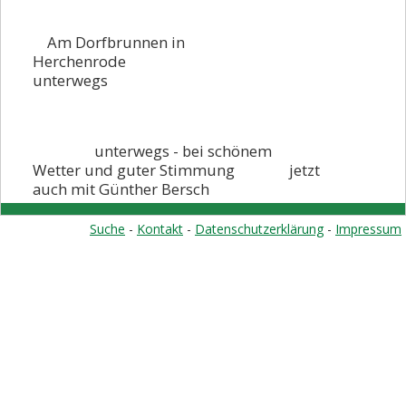
Rückblick 2022
Am Dorfbrunnen in
Rückblick 2021
Herchenrode
Rückblick 2020
unterwegs
Rückblick 2019
Rückblick 2018
unterwegs - bei schönem
Rückblick 2017
Wetter und guter Stimmung jetzt
auch mit Günther Bersch
Rückblick 2016
Start
Suche
-
Kontakt
-
Datenschutzerklärung
-
Impressum
Klubabend
Winterwanderung
Ehrungsfest
Schneeschuhwandern
Lampertheim