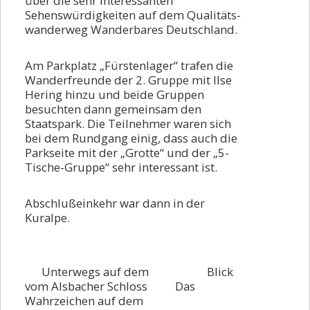
über die sehr interessanten
Rückblick 2022
Sehenswürdigkeiten auf dem Qualitäts-
wanderweg Wanderbares Deutschland.
Rückblick 2021
Rückblick 2020
Am Parkplatz „Fürstenlager“ trafen die
Wanderfreunde der 2. Gruppe mit Ilse
Rückblick 2019
Hering hinzu und beide Gruppen
Rückblick 2018
besuchten dann gemeinsam den
Staatspark. Die Teilnehmer waren sich
Rückblick 2017
bei dem Rundgang einig, dass auch die
Rückblick 2016
Parkseite mit der „Grotte“ und der „5-
Tische-Gruppe“ sehr interessant ist.
Start
Klubabend
Abschlußeinkehr war dann in der
Kuralpe.
Winterwanderung
Ehrungsfest
Schneeschuhwandern
Unterwegs auf dem Blick
vom Alsbacher Schloss Das
Lampertheim
Wahrzeichen auf dem