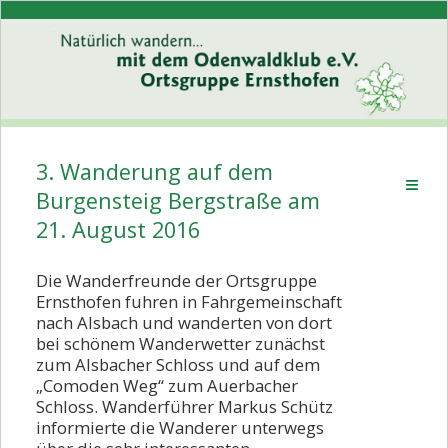
3. Wanderung auf dem
Willkommen
Burgensteig Bergstraße am
Wer wir sind
21. August 2016
Programm
Die Wanderfreunde der Ortsgruppe
Rückblick
Ernsthofen fuhren in Fahrgemeinschaft
nach Alsbach und wanderten von dort
Rückblick 2026
bei schönem Wanderwetter zunächst
Rückblick 2025
zum Alsbacher Schloss und auf dem
„Comoden Weg“ zum Auerbacher
Rückblick 2024
Schloss. Wanderführer Markus Schütz
informierte die Wanderer unterwegs
Rückblick 2023