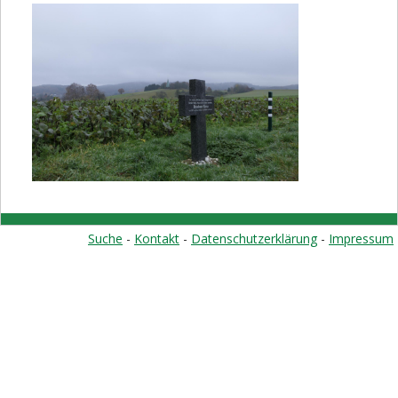
Rückblick 2015
Rückblick 2014
Rückblick 2013
Rückblick 2012
Rückblick 2011
Rückblick 2010
Rückblick 2009
Links
Suche
-
Kontakt
-
Datenschutzerklärung
-
Impressum
Kontakt
Vorstand informiert
Klubnachrichten
Mundartweg