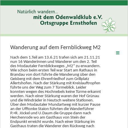
Wanderung auf dem Fernblickweg M2
Willkommen
Nach dem 1.Teil am 13.6.21 trafen sich am 21.11.21
Wer wir sind
nun 16 Wanderinnen und Wanderer um den 2. Teil
des Modautaler Fernblickweges „M2“ zu erwandern.
Wie schon beim ersten Teil war Start am Rathaus in
Programm
Brandau von dort führte die Wanderung über den
Geisberg mit dem Ehrenfriedhof zum Grillplatz
Rückblick
Allertshofen. Nach der Stärkung mit Kreislauftropfen
führte uns der Weg zum 7 Türmeblick. Leider
konnten wegen des Hochnebels keine Türme erkannt
Rückblick 2026
werden. Nach einer Stärkung waren der Hof Grünau
und die Windräder in Neutsch weitere Stationen.
Rückblick 2025
Über den Modautaler Mundartweg mit kurzer Pause
an der Ufftonke Staion führten die Wanderführer
Rückblick 2024
P.+R. Jöckel und U.Daum die Gruppe dann nach
Herchenrode wo am Gasthaus von Stein der
Endpunkt erreicht wurde. Nach einer Stärkung im
Rückblick 2023
Gasthaus traten die Wanderer den Rückweg nach