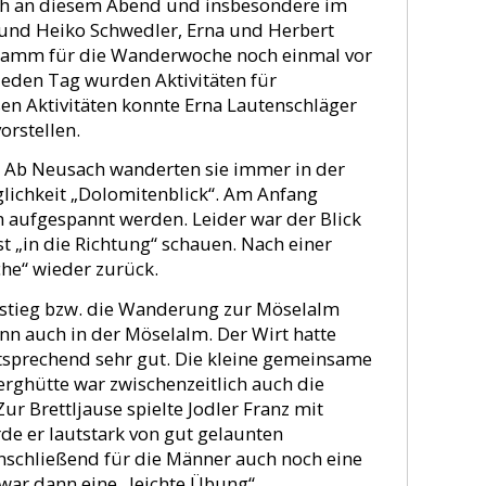
ach an diesem Abend und insbesondere im
e und Heiko Schwedler, Erna und Herbert
ogramm für die Wanderwoche noch einmal vor
jeden Tag wurden Aktivitäten für
n Aktivitäten konnte Erna Lautenschläger
orstellen.
 Ab Neusach wanderten sie immer in der
lichkeit „Dolomitenblick“. Am Anfang
 aufgespannt werden. Leider war der Blick
 „in die Richtung“ schauen. Nach einer
he“ wieder zurück.
fstieg bzw. die Wanderung zur Möselalm
nn auch in der Möselalm. Der Wirt hatte
tsprechend sehr gut. Die kleine gemeinsame
erghütte war zwischenzeitlich auch die
ur Brettljause spielte Jodler Franz mit
de er lautstark von gut gelaunten
anschließend für die Männer auch noch eine
ar dann eine „leichte Übung“.