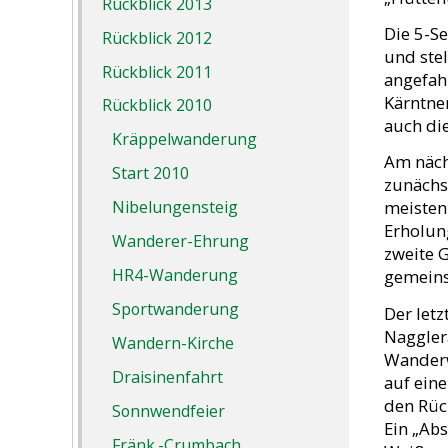
Rückblick 2013
Die 5-Se
Rückblick 2012
und ste
Rückblick 2011
angefahr
Kärntne
Rückblick 2010
auch di
Kräppelwanderung
Am näch
Start 2010
zunächs
Nibelungensteig
meisten
Erholung
Wanderer-Ehrung
zweite 
HR4-Wanderung
gemeins
Sportwanderung
Der let
Naggler
Wandern-Kirche
Wanderw
Draisinenfahrt
auf eine
den Rück
Sonnwendfeier
Ein „Abs
Fränk.-Crumbach