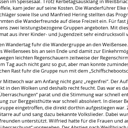
sen im Speisesaal. Trotz Kerbetagsausklang in Weißbri
ffele, kam jeder auf seine Kosten. Die Wanderführer Elk
chläger sowie Ilse und Manfried Hering stellten das Pr
mten die Wanderfreunde auf diese Freizeit ein. Für fast 
ens zwei leistungsbezogene Gruppen angeboten. Mit diese
mat aus ihrer Kinder- und Jugendzeit sehr eindrucksvoll v
en Wandertag fuhr die Wandergruppe an den Weißensee.
s Weißensees bis an sein Ende und damit zur Einkehrmög
wegen leichten Regenschauern zeitweise der Regenschirm
em Tag auch nicht ganz so gut, aber man konnte zumindest
chen Rast fuhr die Gruppe nun mit dem „Schiffschebootsc
r Mittwoch war am Anfang nicht ganz „regenfrei“. Der Au
kt in den Wolken und deshalb recht feucht. Das war es da
„Überraschungen“ parat und die Stimmung war schnell en
g zur Berggeisthütte war schnell absolviert. In dieser B
ruppe eingetroffen, die direkt dorthin aufgestiegen war. Z
itarre auf und sang dazu bekannte Volkslieder. Dabei wur
reunden unterstützt. Wilfried hatte für die Frauen und 
überraschung“ vorgesehen. Der Abstieg nach Weißbriach w