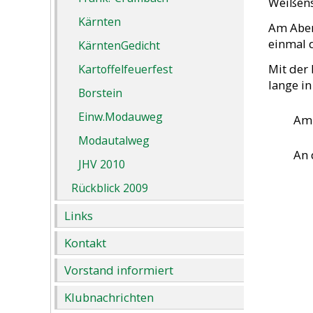
Weißens
Kärnten
Am Aben
einmal 
KärntenGedicht
Mit der
Kartoffelfeuerfest
lange in
Borstein
Einw.Modauweg
Am 
Modautalweg
An d
JHV 2010
Rückblick 2009
Links
Kontakt
Vorstand informiert
Klubnachrichten