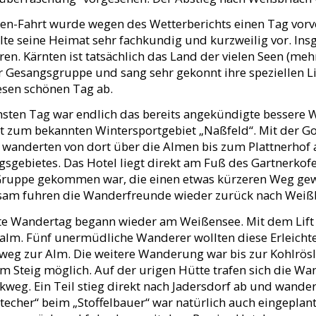
en-Fahrt wurde wegen des Wetterberichts einen Tag vorver
llte seine Heimat sehr fachkundig und kurzweilig vor. I
en. Kärnten ist tatsächlich das Land der vielen Seen (me
r Gesangsgruppe und sang sehr gekonnt ihre speziellen L
esen schönen Tag ab.
sten Tag war endlich das bereits angekündigte bessere 
t zum bekannten Wintersportgebiet „Naßfeld“. Mit der Go
 wanderten von dort über die Almen bis zum Plattnerhof 
sgebietes. Das Hotel liegt direkt am Fuß des Gartnerkofe
Gruppe gekommen war, die einen etwas kürzeren Weg gewäh
am fuhren die Wanderfreunde wieder zurück nach Weißb
zte Wandertag begann wieder am Weißensee. Mit dem Lift
alm. Fünf unermüdliche Wanderer wollten diese Erleicht
eg zur Alm. Die weitere Wanderung war bis zur Kohlrös
m Steig möglich. Auf der urigen Hütte trafen sich die Wa
weg. Ein Teil stieg direkt nach Jadersdorf ab und wande
techer“ beim „Stoffelbauer“ war natürlich auch eingeplan