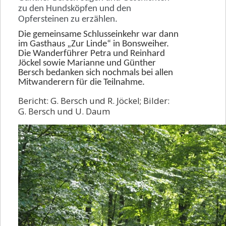
14-Sportliche Wanderung
zu den Hundsköpfen und den
Opfersteinen zu erzählen.
15-Grillfest
Die gemeinsame Schlusseinkehr war dann
16-Bad Köing nach Michelstadt
im Gasthaus „Zur Linde“ in Bonsweiher.
Die Wanderführer Petra und Reinhard
17-Sprücheweg Bonsweiher
Jöckel sowie Marianne und Günther
Bersch bedanken sich nochmals bei allen
18- Rund um Bensheim
Mitwanderern für die Teilnahme.
19-Weihnachtsmarkt Lichtenberg
Bericht: G. Bersch und R. Jöckel; Bilder:
20-Glühweinabend
G. Bersch und U. Daum
Rückblick 2022
Rückblick 2021
Rückblick 2020
Rückblick 2019
Rückblick 2018
Rückblick 2017