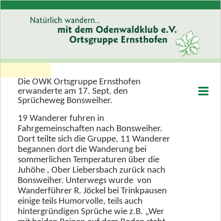
Die OWK Ortsgruppe Ernsthofen
Willkommen
erwanderte am 17. Sept. den
Sprücheweg Bonsweiher.
Wer wir sind
19 Wanderer fuhren in
Programm
Fahrgemeinschaften nach Bonsweiher.
Dort teilte sich die Gruppe, 11 Wanderer
Rückblick
begannen dort die Wanderung bei
sommerlichen Temperaturen über die
Rückblick 2026
Juhöhe , Ober Liebersbach zurück nach
Rückblick 2025
Bonsweiher. Unterwegs wurde von
Wanderführer R. Jöckel bei Trinkpausen
Rückblick 2024
einige teils Humorvolle, teils auch
Rückblick 2023
hintergründigen Sprüche wie z.B. „Wer