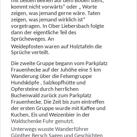
mit beiden Beinen auf dem Boden steht,
1-Wagenbergwanderung
kommt nicht vorwärts“ oder „ Worte
zeigen, was jemand gerne wäre. Taten
2-Klubabend
zeigen, was jemand wirklich ist“
3-Wanderung Kelkheim
vorgetragen. In Ober Liebersbach folgte
dann der eigentliche Teil des
4-Mundartweg
Sprücheweges. An
5-Himmelsleiter Tromm
Weidepfosten waren auf Holztafeln die
Sprüche verteilt.
6-Kühlopf
Die zweite Gruppe begann vom Parkplatz
7-Frühjahrsputz
Frauenhecke auf der Juhöhe eine 5 km
Wanderung über die Felsengruppe
8-Aschwiesenhof
Hundsköpfe , Salzkopfhütte und
9-Weinlagenwanderung
Opfersteine durch herrlichen
Buchenwald zurück zum Parkplatz
10-Wandergottesdienst
Frauenhecke. Die Zeit bis zum eintreffen
11-Goetheweg
der ersten Gruppe wurde mit Kaffee und
Kuchen, Eis und
Weizenbier in der
12-Sonnwendfeier
Waldschenke Fuhr genutzt.
13-Heinerfest Wanderung
Unterwegs wusste Wanderführer
Günther Bersch Sagen und Geschichten