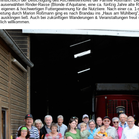
 hinsichtlich der Besichtigung des Aschwiesenhofes der Familie Roßmann. Die
r auserwählten Rinder-Rasse (Blonde d’Aquitaine, eine ca. fünfzig Jahre alte
 eigenen & hochwertigen Futtergewinnung für die Nutztiere. Nach einer ca. 1-
stung durch Marion Roßmann ging es nach Brandau ins „Haus am Mühlberg“
 ausklingen ließ. Auch bei zukünftigen Wanderungen & Veranstaltungen freut
lich willkommen.