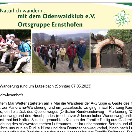
Wanderung rund um Lützelbach (Sonntag 07.05.2023)
schwiesenhofs
tem Mai Wetter starteten am 7.Mai die Wanderer der A-Gruppe & Gäste de
, zur Panorama-Wanderung rund um Lützelbach. Es ging hinauf Richtung Kai
, ein Teilstück des Quellenweges (Örtlicher Rundwanderweg – Markierung 
anderweg) und des Hirschpfades (meditativer & besinnlicher Wanderweg) entla
rst mal bei Kaffee & selbstgemachten Kuchen der Familie Rettig aus Gadernh
chung des südwestdeutschen Luftraumes, ist im unbemannten Betrieb und üb
hrte uns nun an Rudi`s Hütte und dem Dornröschenweg vorbei, hinab nach Lü