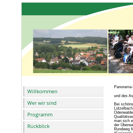
Panorama-
Willkommen
und des A
Wer wir sind
Bei schöns
Lützelbach
Odenwaldes
Programm
Qualitätsw
man sich e
Rückblick
der Überwa
Rundweg fü