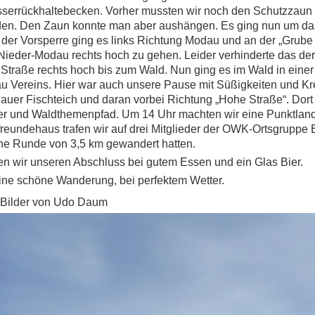
errückhaltebecken. Vorher mussten wir noch den Schutzzaun 
en. Den Zaun konnte man aber aushängen. Es ging nun um da
 der Vorsperre ging es links Richtung Modau und an der „Grube 
 Nieder-Modau rechts hoch zu gehen. Leider verhinderte das der
 Straße rechts hoch bis zum Wald. Nun ging es im Wald in einer
u Vereins. Hier war auch unsere Pause mit Süßigkeiten und Kre
uer Fischteich und daran vorbei Richtung „Hohe Straße“. Dor
r und Waldthemenpfad. Um 14 Uhr machten wir eine Punktland
freundehaus trafen wir auf drei Mitglieder der OWK-Ortsgruppe 
ine Runde von 3,5 km gewandert hatten.
ten wir unseren Abschluss bei gutem Essen und ein Glas Bier.
ine schöne Wanderung, bei perfektem Wetter.
 Bilder von Udo Daum