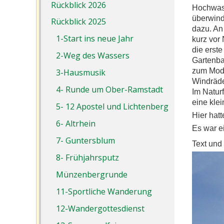
Rückblick 2026
Hochwass
überwind
Rückblick 2025
dazu. An
1-Start ins neue Jahr
kurz vor
die erste
2-Weg des Wassers
Gartenba
zum Moda
3-Hausmusik
Windräde
4- Runde um Ober-Ramstadt
Im Natur
eine kle
5- 12 Apostel und Lichtenberg
Hier hat
6- Altrhein
Es war e
7- Guntersblum
Text und
8- Frühjahrsputz
Münzenbergrunde
11-Sportliche Wanderung
12-Wandergottesdienst